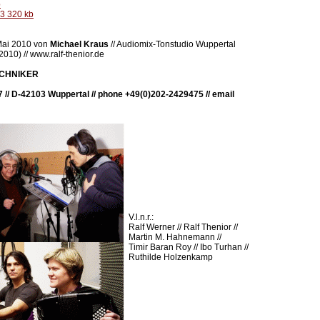
b
3 320 kb
Mai 2010 von
Michael Kraus
// Audiomix-Tonstudio Wuppertal
010) // www.ralf-thenior.de
TECHNIKER
 7 // D-42103 Wuppertal // phone +49(0)202-2429475 // email
V.l.n.r.:
Ralf Werner // Ralf Thenior //
Martin M. Hahnemann //
Timir Baran Roy // Ibo Turhan //
Ruthilde Holzenkamp