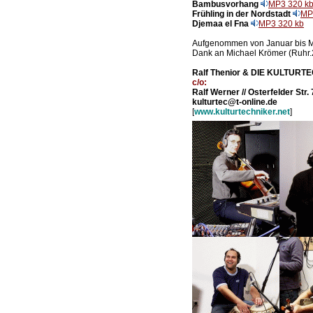
Bambusvorhang
MP3 320 k
Frühling in der Nordstadt
MP
Djemaa el Fna
MP3 320 kb
Aufgenommen von Januar bis 
Dank an Michael Krömer (Ruhr.2
Ralf Thenior & DIE KULTUR
c/o:
Ralf Werner // Osterfelder Str.
kulturtec@t-online.de
[
www.kulturtechniker.net
]