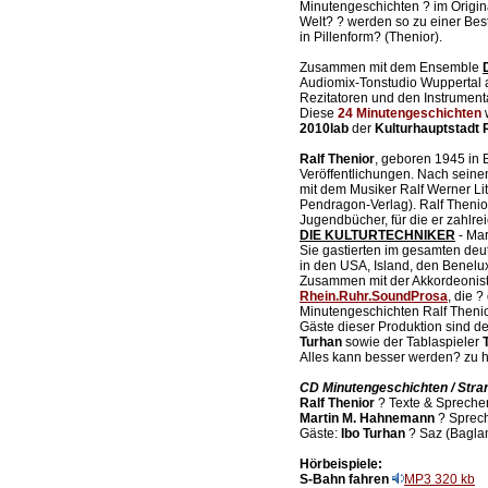
Minutengeschichten ? im Origin
Welt? ? werden so zu einer Be
in Pillenform? (Thenior).
Zusammen mit dem Ensemble
Audiomix-Tonstudio Wuppertal 
Rezitatoren und den Instrument
Diese
24 Minutengeschichten
w
2010lab
der
Kulturhauptstadt 
Ralf Thenior
, geboren 1945 in 
Veröffentlichungen. Nach sein
mit dem Musiker Ralf Werner Li
Pendragon-Verlag). Ralf Thenio
Jugendbücher, für die er zahlrei
DIE KULTURTECHNIKER
- Mar
Sie gastierten im gesamten deu
in den USA, Island, den Benelu
Zusammen mit der Akkordeonis
Rhein.Ruhr.SoundProsa
, die 
Minutengeschichten Ralf Thenior
Gäste dieser Produktion sind d
Turhan
sowie der Tablaspieler
Alles kann besser werden? zu hö
CD Minutengeschichten / Str
Ralf Thenior
? Texte & Sprecher
Martin M. Hahnemann
? Sprech
Gäste:
Ibo Turhan
? Saz (Bagla
Hörbeispiele:
S-Bahn fahren
MP3 320 kb