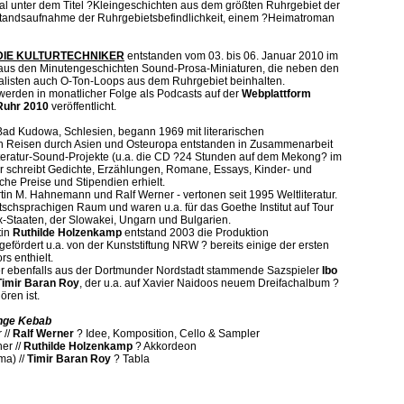
al unter dem Titel ?Kleingeschichten aus dem größten Ruhrgebiet der
standsaufnahme der Ruhrgebietsbefindlichkeit, einem ?Heimatroman
DIE KULTURTECHNIKER
entstanden vom 03. bis 06. Januar 2010 im
aus den Minutengeschichten Sound-Prosa-Miniaturen, die neben den
alisten auch O-Ton-Loops aus dem Ruhrgebiet beinhalten.
erden in monatlicher Folge als Podcasts auf der
Webplattform
Ruhr 2010
veröffentlicht.
Bad Kudowa, Schlesien, begann 1969 mit literarischen
en Reisen durch Asien und Osteuropa entstanden in Zusammenarbeit
teratur-Sound-Projekte (u.a. die CD ?24 Stunden auf dem Mekong? im
r schreibt Gedichte, Erzählungen, Romane, Essays, Kinder- und
che Preise und Stipendien erhielt.
tin M. Hahnemann und Ralf Werner - vertonen seit 1995 Weltliteratur.
tschsprachigen Raum und waren u.a. für das Goethe Institut auf Tour
x-Staaten, der Slowakei, Ungarn und Bulgarien.
tin
Ruthilde Holzenkamp
entstand 2003 die Produktion
? gefördert u.a. von der Kunststiftung NRW ? bereits einige der ersten
s enthielt.
er ebenfalls aus der Dortmunder Nordstadt stammende Sazspieler
Ibo
Timir Baran Roy
, der u.a. auf Xavier Naidoos neuem Dreifachalbum ?
ren ist.
ange Kebab
 //
Ralf Werner
? Idee, Komposition, Cello & Sampler
er //
Ruthilde Holzenkamp
? Akkordeon
ma) //
Timir Baran Roy
? Tabla