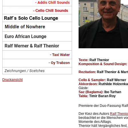
Texte:
Ralf Thenior
Komposition & Sound Design:
Rezitation:
Ralf Thenior & Mar
Druckansicht
Cello & Sampler:
Ralf Werner
Akkordeon:
Ruthilde Holzenk
Gäste:
Saz (Baglama):
Ibo Turhan
Tabla:
Timir Baran Roy
Premiere der Duo-Fassung Ralf 
Der Kiez des Autors
Ralf Thenio
beobachtet er die Menschen von
Momente des Alltags.
Thenior hält Vergängliches fest